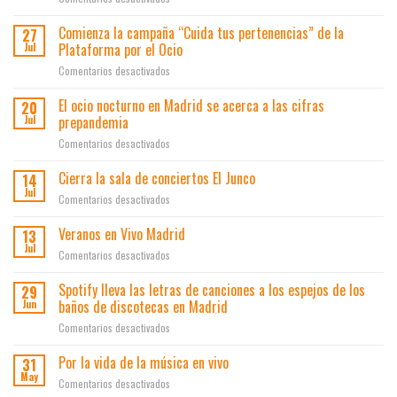
Vivo
contra
Fiesta
y
el
is
Comienza la campaña “Cuida tus pertenencias” de la
el
botellón
27
Madrid
Área
Plataforma por el Ocio
y
Jul
en
de
los
en
Comentarios desactivados
la
Gobierno
lateros
Comienza
Feria
de
la
El ocio nocturno en Madrid se acerca a las cifras
del
20
Economía,
campaña
Turismo
prepandemia
Jul
Innovación
“Cuida
de
y
en
Comentarios desactivados
tus
Madrid
Empleo
El
pertenencias”
FITUR-
presentan
ocio
Cierra la sala de conciertos El Junco
de
14
23
los
nocturno
la
Jul
resultados
en
Comentarios desactivados
en
Plataforma
del
Cierra
Madrid
por
plan
la
Veranos en Vivo Madrid
13
se
el
de
sala
Jul
acerca
Ocio
en
Comentarios desactivados
ayudas
de
a
Veranos
a
conciertos
las
en
Spotify lleva las letras de canciones a los espejos de los
la
29
El
cifras
Vivo
innovación
baños de discotecas en Madrid
Jun
Junco
prepandemia
Madrid
en
en
Comentarios desactivados
el
Spotify
ocio
lleva
Por la vida de la música en vivo
31
y
las
May
los
en
Comentarios desactivados
letras
espectáculos