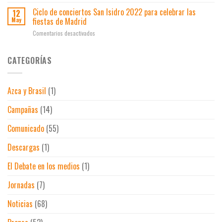
Por
de
la
Ciclo de conciertos San Isidro 2022 para celebrar las
12
canciones
vida
fiestas de Madrid
May
a
de
los
en
Comentarios desactivados
la
espejos
Ciclo
música
de
de
en
los
conciertos
CATEGORÍAS
vivo
baños
San
de
Isidro
discotecas
2022
en
Azca y Brasil
(1)
para
Madrid
celebrar
Campañas
(14)
las
fiestas
de
Comunicado
(55)
Madrid
Descargas
(1)
El Debate en los medios
(1)
Jornadas
(7)
Noticias
(68)