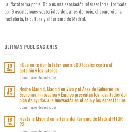
La Plataforma por el Ocio es una asociación intersectorial formada
por 9 asociaciones
sectoriales de pymes del ocio, el comercio, la
hostelería, la cultura y el turismo de Madrid.
ÚLTIMAS PUBLICACIONES
«Que no te den la lata» une a 500 locales contra el
19
botellón y los lateros
Sep
en
Comentarios desactivados
«Que
no
Noche Madrid, Madrid en Vivo y el Área de Gobierno de
10
te
Economía, Innovación y Empleo presentan los resultados del
Mar
den
plan de ayudas a la innovación en el ocio y los espectáculos
la
en
Comentarios desactivados
lata»
Noche
une
Madrid,
a
Fiesta is Madrid en la Feria del Turismo de Madrid FITUR-
18
Madrid
500
23
Ene
en
locales
en
Comentarios desactivados