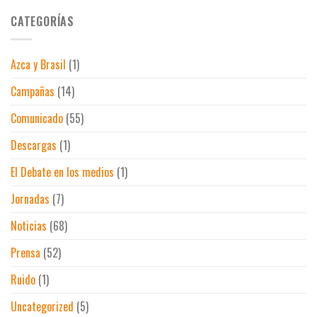
de
en
los
conciertos
CATEGORÍAS
vivo
baños
San
de
Isidro
discotecas
2022
en
Azca y Brasil
(1)
para
Madrid
celebrar
Campañas
(14)
las
fiestas
de
Comunicado
(55)
Madrid
Descargas
(1)
El Debate en los medios
(1)
Jornadas
(7)
Noticias
(68)
Prensa
(52)
Ruido
(1)
Uncategorized
(5)