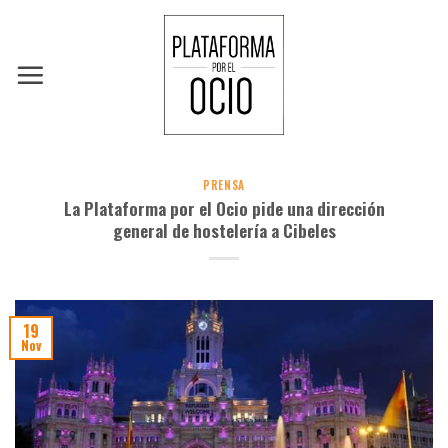
Skip
to
content
PRENSA
La Plataforma por el Ocio pide una dirección
general de hostelería a Cibeles
19
Nov