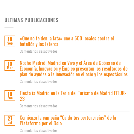
ÚLTIMAS PUBLICACIONES
«Que no te den la lata» une a 500 locales contra el
19
botellón y los lateros
Sep
en
Comentarios desactivados
«Que
no
Noche Madrid, Madrid en Vivo y el Área de Gobierno de
10
te
Economía, Innovación y Empleo presentan los resultados del
Mar
den
plan de ayudas a la innovación en el ocio y los espectáculos
la
en
Comentarios desactivados
lata»
Noche
une
Madrid,
a
Fiesta is Madrid en la Feria del Turismo de Madrid FITUR-
18
Madrid
500
23
Ene
en
locales
en
Comentarios desactivados
Vivo
contra
Fiesta
y
el
is
Comienza la campaña “Cuida tus pertenencias” de la
el
botellón
27
Madrid
Área
Plataforma por el Ocio
y
Jul
en
de
los
en
Comentarios desactivados
la
Gobierno
lateros