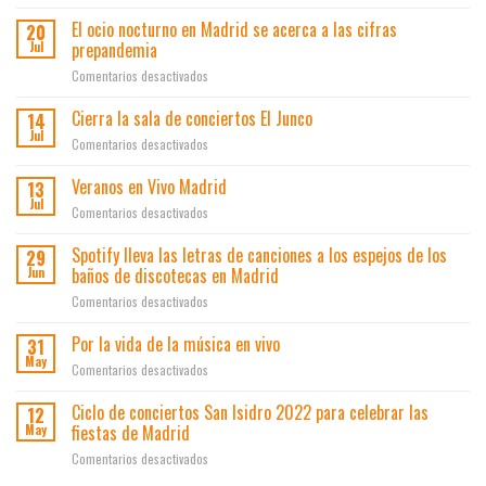
Comienza
Feria
de
la
El ocio nocturno en Madrid se acerca a las cifras
del
20
Economía,
campaña
Turismo
prepandemia
Jul
Innovación
“Cuida
de
y
en
Comentarios desactivados
tus
Madrid
Empleo
El
pertenencias”
FITUR-
presentan
ocio
Cierra la sala de conciertos El Junco
de
14
23
los
nocturno
la
Jul
resultados
en
Comentarios desactivados
en
Plataforma
del
Cierra
Madrid
por
plan
la
Veranos en Vivo Madrid
13
se
el
de
sala
Jul
acerca
Ocio
en
Comentarios desactivados
ayudas
de
a
Veranos
a
conciertos
las
en
Spotify lleva las letras de canciones a los espejos de los
la
29
El
cifras
Vivo
innovación
baños de discotecas en Madrid
Jun
Junco
prepandemia
Madrid
en
en
Comentarios desactivados
el
Spotify
ocio
lleva
Por la vida de la música en vivo
31
y
las
May
los
en
Comentarios desactivados
letras
espectáculos
Por
de
la
Ciclo de conciertos San Isidro 2022 para celebrar las
12
canciones
vida
fiestas de Madrid
May
a
de
los
en
Comentarios desactivados
la
espejos
Ciclo
música
de