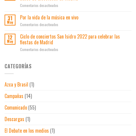
Madrid
en
en
Comentarios desactivados
el
Spotify
ocio
lleva
Por la vida de la música en vivo
31
y
las
May
los
en
Comentarios desactivados
letras
espectáculos
Por
de
la
Ciclo de conciertos San Isidro 2022 para celebrar las
12
canciones
vida
fiestas de Madrid
May
a
de
los
en
Comentarios desactivados
la
espejos
Ciclo
música
de
de
en
los
conciertos
CATEGORÍAS
vivo
baños
San
de
Isidro
discotecas
2022
en
Azca y Brasil
(1)
para
Madrid
celebrar
Campañas
(14)
las
fiestas
de
Comunicado
(55)
Madrid
Descargas
(1)
El Debate en los medios
(1)