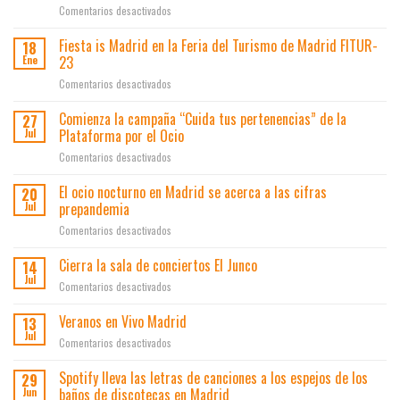
en
Comentarios desactivados
lata»
Noche
une
Madrid,
a
Fiesta is Madrid en la Feria del Turismo de Madrid FITUR-
18
Madrid
500
23
Ene
en
locales
en
Comentarios desactivados
Vivo
contra
Fiesta
y
el
is
Comienza la campaña “Cuida tus pertenencias” de la
el
botellón
27
Madrid
Área
Plataforma por el Ocio
y
Jul
en
de
los
en
Comentarios desactivados
la
Gobierno
lateros
Comienza
Feria
de
la
El ocio nocturno en Madrid se acerca a las cifras
del
20
Economía,
campaña
Turismo
prepandemia
Jul
Innovación
“Cuida
de
y
en
Comentarios desactivados
tus
Madrid
Empleo
El
pertenencias”
FITUR-
presentan
ocio
Cierra la sala de conciertos El Junco
de
14
23
los
nocturno
la
Jul
resultados
en
Comentarios desactivados
en
Plataforma
del
Cierra
Madrid
por
plan
la
Veranos en Vivo Madrid
13
se
el
de
sala
Jul
acerca
Ocio
en
Comentarios desactivados
ayudas
de
a
Veranos
a
conciertos
las
en
Spotify lleva las letras de canciones a los espejos de los
la
29
El
cifras
Vivo
innovación
baños de discotecas en Madrid
Jun
Junco
prepandemia