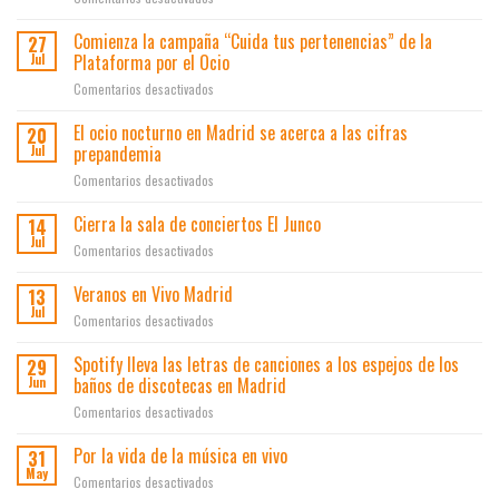
contra
Fiesta
y
el
is
Comienza la campaña “Cuida tus pertenencias” de la
el
botellón
27
Madrid
Área
Plataforma por el Ocio
y
Jul
en
de
los
en
Comentarios desactivados
la
Gobierno
lateros
Comienza
Feria
de
la
El ocio nocturno en Madrid se acerca a las cifras
del
20
Economía,
campaña
Turismo
prepandemia
Jul
Innovación
“Cuida
de
y
en
Comentarios desactivados
tus
Madrid
Empleo
El
pertenencias”
FITUR-
presentan
ocio
Cierra la sala de conciertos El Junco
de
14
23
los
nocturno
la
Jul
resultados
en
Comentarios desactivados
en
Plataforma
del
Cierra
Madrid
por
plan
la
Veranos en Vivo Madrid
13
se
el
de
sala
Jul
acerca
Ocio
en
Comentarios desactivados
ayudas
de
a
Veranos
a
conciertos
las
en
Spotify lleva las letras de canciones a los espejos de los
la
29
El
cifras
Vivo
innovación
baños de discotecas en Madrid
Jun
Junco
prepandemia
Madrid
en
en
Comentarios desactivados
el
Spotify
ocio
lleva
Por la vida de la música en vivo
31
y
las
May
los
en
Comentarios desactivados
letras
espectáculos