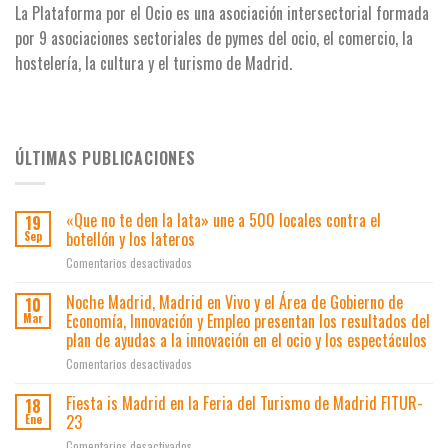
La Plataforma por el Ocio es una asociación intersectorial formada
por 9 asociaciones
sectoriales de pymes del ocio, el comercio, la
hostelería, la cultura y el turismo de Madrid.
ÚLTIMAS PUBLICACIONES
«Que no te den la lata» une a 500 locales contra el
19
botellón y los lateros
Sep
en
Comentarios desactivados
«Que
no
Noche Madrid, Madrid en Vivo y el Área de Gobierno de
10
te
Economía, Innovación y Empleo presentan los resultados del
Mar
den
plan de ayudas a la innovación en el ocio y los espectáculos
la
en
Comentarios desactivados
lata»
Noche
une
Madrid,
a
Fiesta is Madrid en la Feria del Turismo de Madrid FITUR-
18
Madrid
500
23
Ene
en
locales
en
Comentarios desactivados
Vivo