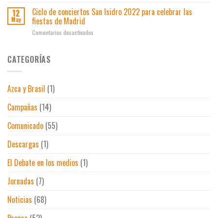
Por
de
la
Ciclo de conciertos San Isidro 2022 para celebrar las
12
canciones
vida
fiestas de Madrid
May
a
de
los
en
Comentarios desactivados
la
espejos
Ciclo
música
de
de
en
los
conciertos
CATEGORÍAS
vivo
baños
San
de
Isidro
discotecas
2022
en
Azca y Brasil
(1)
para
Madrid
celebrar
Campañas
(14)
las
fiestas
de
Comunicado
(55)
Madrid
Descargas
(1)
El Debate en los medios
(1)
Jornadas
(7)
Noticias
(68)