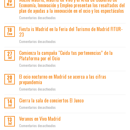
10
te
Economía, Innovación y Empleo presentan los resultados del
Mar
den
plan de ayudas a la innovación en el ocio y los espectáculos
la
en
Comentarios desactivados
lata»
Noche
une
Madrid,
a
Fiesta is Madrid en la Feria del Turismo de Madrid FITUR-
18
Madrid
500
23
Ene
en
locales
en
Comentarios desactivados
Vivo
contra
Fiesta
y
el
is
Comienza la campaña “Cuida tus pertenencias” de la
el
botellón
27
Madrid
Área
Plataforma por el Ocio
y
Jul
en
de
los
en
Comentarios desactivados
la
Gobierno
lateros
Comienza
Feria
de
la
El ocio nocturno en Madrid se acerca a las cifras
del
20
Economía,
campaña
Turismo
prepandemia
Jul
Innovación
“Cuida
de
y
en
Comentarios desactivados
tus
Madrid
Empleo
El
pertenencias”
FITUR-
presentan
ocio
Cierra la sala de conciertos El Junco
de
14
23
los
nocturno
la
Jul
resultados
en
Comentarios desactivados
en
Plataforma
del
Cierra
Madrid
por
plan
la
Veranos en Vivo Madrid
13
se
el
de
sala
Jul
acerca
Ocio
en
Comentarios desactivados
ayudas
de
a