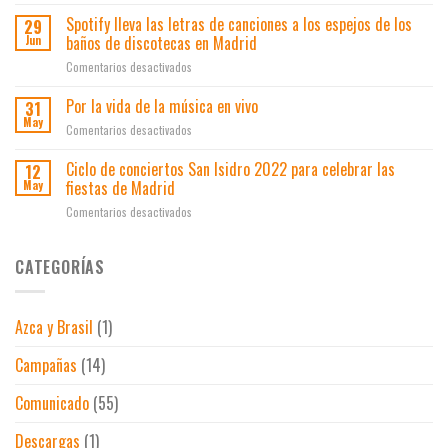
Veranos
a
conciertos
las
en
Spotify lleva las letras de canciones a los espejos de los
la
29
El
cifras
Vivo
innovación
baños de discotecas en Madrid
Jun
Junco
prepandemia
Madrid
en
en
Comentarios desactivados
el
Spotify
ocio
lleva
Por la vida de la música en vivo
31
y
las
May
los
en
Comentarios desactivados
letras
espectáculos
Por
de
la
Ciclo de conciertos San Isidro 2022 para celebrar las
12
canciones
vida
fiestas de Madrid
May
a
de
los
en
Comentarios desactivados
la
espejos
Ciclo
música
de
de
en
los
conciertos
CATEGORÍAS
vivo
baños
San
de
Isidro
discotecas
2022
en
Azca y Brasil
(1)
para
Madrid
celebrar
Campañas
(14)
las
fiestas
de
Comunicado
(55)
Madrid
Descargas
(1)