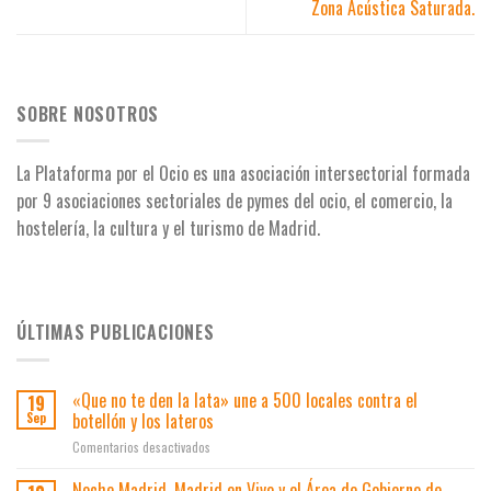
Zona Acústica Saturada.
SOBRE NOSOTROS
La Plataforma por el Ocio es una asociación intersectorial formada
por 9 asociaciones
sectoriales de pymes del ocio, el comercio, la
hostelería, la cultura y el turismo de Madrid.
ÚLTIMAS PUBLICACIONES
«Que no te den la lata» une a 500 locales contra el
19
botellón y los lateros
Sep
en
Comentarios desactivados
«Que
no
Noche Madrid, Madrid en Vivo y el Área de Gobierno de