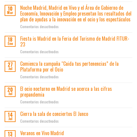
«Que
no
Noche Madrid, Madrid en Vivo y el Área de Gobierno de
10
te
Economía, Innovación y Empleo presentan los resultados del
Mar
den
plan de ayudas a la innovación en el ocio y los espectáculos
la
en
Comentarios desactivados
lata»
Noche
une
Madrid,
a
Fiesta is Madrid en la Feria del Turismo de Madrid FITUR-
18
Madrid
500
23
Ene
en
locales
en
Comentarios desactivados
Vivo
contra
Fiesta
y
el
is
Comienza la campaña “Cuida tus pertenencias” de la
el
botellón
27
Madrid
Área
Plataforma por el Ocio
y
Jul
en
de
los
en
Comentarios desactivados
la
Gobierno
lateros
Comienza
Feria
de
la
El ocio nocturno en Madrid se acerca a las cifras
del
20
Economía,
campaña
Turismo
prepandemia
Jul
Innovación
“Cuida
de
y
en
Comentarios desactivados
tus
Madrid
Empleo
El
pertenencias”
FITUR-
presentan
ocio
Cierra la sala de conciertos El Junco
de
14
23
los
nocturno
la
Jul
resultados
en
Comentarios desactivados
en
Plataforma
del
Cierra
Madrid
por
plan
la
Veranos en Vivo Madrid
13
se
el
de
sala