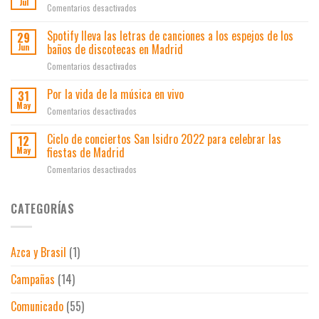
Jul
acerca
Ocio
en
Comentarios desactivados
ayudas
de
a
Veranos
a
conciertos
las
en
Spotify lleva las letras de canciones a los espejos de los
la
29
El
cifras
Vivo
innovación
baños de discotecas en Madrid
Jun
Junco
prepandemia
Madrid
en
en
Comentarios desactivados
el
Spotify
ocio
lleva
Por la vida de la música en vivo
31
y
las
May
los
en
Comentarios desactivados
letras
espectáculos
Por
de
la
Ciclo de conciertos San Isidro 2022 para celebrar las
12
canciones
vida
fiestas de Madrid
May
a
de
los
en
Comentarios desactivados
la
espejos
Ciclo
música
de
de
en
los
conciertos
CATEGORÍAS
vivo
baños
San
de
Isidro
discotecas
2022
en
Azca y Brasil
(1)
para
Madrid
celebrar
Campañas
(14)
las
fiestas
de
Comunicado
(55)
Madrid