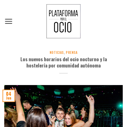
Skip
to
content
NOTICIAS
,
PRENSA
Los nuevos horarios del ocio nocturno y la
hostelería por comunidad autónoma
04
Jun