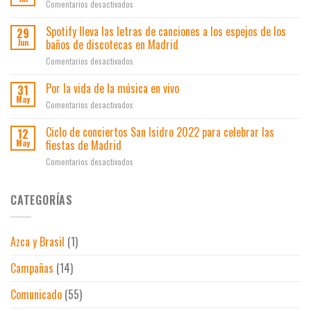
Ocio
en
Comentarios desactivados
ayudas
de
a
Veranos
a
conciertos
las
en
Spotify lleva las letras de canciones a los espejos de los
la
29
El
cifras
Vivo
innovación
baños de discotecas en Madrid
Jun
Junco
prepandemia
Madrid
en
en
Comentarios desactivados
el
Spotify
ocio
lleva
Por la vida de la música en vivo
31
y
las
May
los
en
Comentarios desactivados
letras
espectáculos
Por
de
la
Ciclo de conciertos San Isidro 2022 para celebrar las
12
canciones
vida
fiestas de Madrid
May
a
de
los
en
Comentarios desactivados
la
espejos
Ciclo
música
de
de
en
los
conciertos
CATEGORÍAS
vivo
baños
San
de
Isidro
discotecas
2022
en
Azca y Brasil
(1)
para
Madrid
celebrar
Campañas
(14)
las
fiestas
de
Comunicado
(55)
Madrid