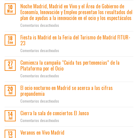
no
Noche Madrid, Madrid en Vivo y el Área de Gobierno de
10
te
Economía, Innovación y Empleo presentan los resultados del
Mar
den
plan de ayudas a la innovación en el ocio y los espectáculos
la
en
Comentarios desactivados
lata»
Noche
une
Madrid,
a
Fiesta is Madrid en la Feria del Turismo de Madrid FITUR-
18
Madrid
500
23
Ene
en
locales
en
Comentarios desactivados
Vivo
contra
Fiesta
y
el
is
Comienza la campaña “Cuida tus pertenencias” de la
el
botellón
27
Madrid
Área
Plataforma por el Ocio
y
Jul
en
de
los
en
Comentarios desactivados
la
Gobierno
lateros
Comienza
Feria
de
la
El ocio nocturno en Madrid se acerca a las cifras
del
20
Economía,
campaña
Turismo
prepandemia
Jul
Innovación
“Cuida
de
y
en
Comentarios desactivados
tus
Madrid
Empleo
El
pertenencias”
FITUR-
presentan
ocio
Cierra la sala de conciertos El Junco
de
14
23
los
nocturno
la
Jul
resultados
en
Comentarios desactivados
en
Plataforma
del
Cierra
Madrid
por
plan
la
Veranos en Vivo Madrid
13
se
el
de
sala
Jul
acerca