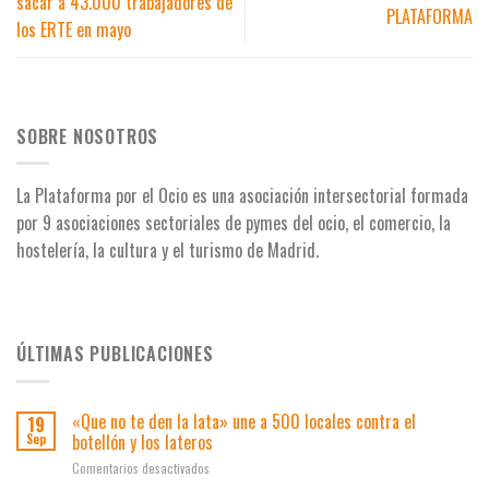
sacar a 43.000 trabajadores de
PLATAFORMA
los ERTE en mayo
SOBRE NOSOTROS
La Plataforma por el Ocio es una asociación intersectorial formada
por 9 asociaciones
sectoriales de pymes del ocio, el comercio, la
hostelería, la cultura y el turismo de Madrid.
ÚLTIMAS PUBLICACIONES
«Que no te den la lata» une a 500 locales contra el
19
botellón y los lateros
Sep
en
Comentarios desactivados
«Que