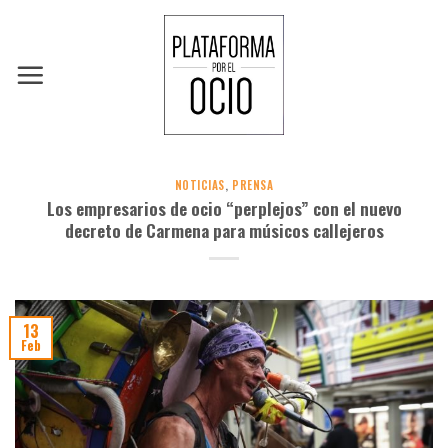
Skip
to
content
NOTICIAS
,
PRENSA
Los empresarios de ocio “perplejos” con el nuevo
decreto de Carmena para músicos callejeros
13
Feb