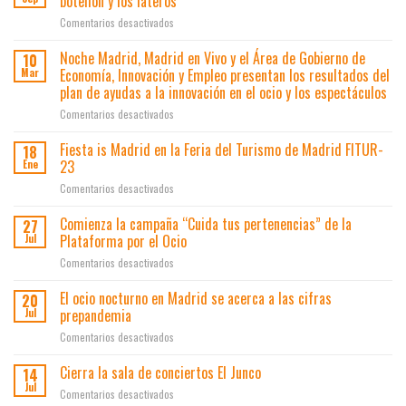
botellón y los lateros
en
Comentarios desactivados
«Que
no
Noche Madrid, Madrid en Vivo y el Área de Gobierno de
10
te
Economía, Innovación y Empleo presentan los resultados del
Mar
den
plan de ayudas a la innovación en el ocio y los espectáculos
la
en
Comentarios desactivados
lata»
Noche
une
Madrid,
a
Fiesta is Madrid en la Feria del Turismo de Madrid FITUR-
18
Madrid
500
23
Ene
en
locales
en
Comentarios desactivados
Vivo
contra
Fiesta
y
el
is
Comienza la campaña “Cuida tus pertenencias” de la
el
botellón
27
Madrid
Área
Plataforma por el Ocio
y
Jul
en
de
los
en
Comentarios desactivados
la
Gobierno
lateros
Comienza
Feria
de
la
El ocio nocturno en Madrid se acerca a las cifras
del
20
Economía,
campaña
Turismo
prepandemia
Jul
Innovación
“Cuida
de
y
en
Comentarios desactivados
tus
Madrid
Empleo
El
pertenencias”
FITUR-
presentan
ocio
Cierra la sala de conciertos El Junco
de
14
23
los
nocturno
la
Jul
resultados
en
Comentarios desactivados
en
Plataforma
del