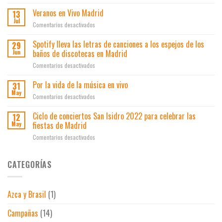
Cierra
Madrid
por
plan
la
Veranos en Vivo Madrid
13
se
el
de
sala
Jul
acerca
Ocio
en
Comentarios desactivados
ayudas
de
a
Veranos
a
conciertos
las
en
Spotify lleva las letras de canciones a los espejos de los
la
29
El
cifras
Vivo
innovación
baños de discotecas en Madrid
Jun
Junco
prepandemia
Madrid
en
en
Comentarios desactivados
el
Spotify
ocio
lleva
Por la vida de la música en vivo
31
y
las
May
los
en
Comentarios desactivados
letras
espectáculos
Por
de
la
Ciclo de conciertos San Isidro 2022 para celebrar las
12
canciones
vida
fiestas de Madrid
May
a
de
los
en
Comentarios desactivados
la
espejos
Ciclo
música
de
de
en
los
conciertos
CATEGORÍAS
vivo
baños
San
de
Isidro
discotecas
2022
en
Azca y Brasil
(1)
para
Madrid
celebrar
Campañas
(14)
las
fiestas