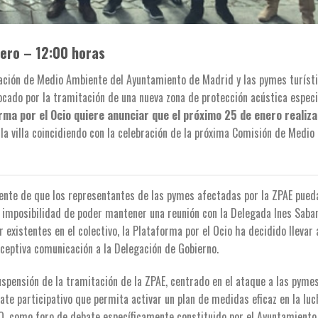
nero – 12:00 horas
egación de Medio Ambiente del Ayuntamiento de Madrid y las pymes turíst
vocado por la tramitación de una nueva zona de protección acústica especi
rma por el Ocio quiere anunciar que el próximo 25 de enero realiz
 la villa coincidiendo con la celebración de la próxima Comisión de Medio
ente de que los representantes de las pymes afectadas por la ZPAE pued
a imposibilidad de poder mantener una reunión con la Delegada Ines Saba
existentes en el colectivo, la Plataforma por el Ocio ha decidido llevar 
eceptiva comunicación a la Delegación de Gobierno.
uspensión de la tramitación de la ZPAE, centrado en el ataque a las pymes
ate participativo que permita activar un plan de medidas eficaz en la luc
IO, como foro de debate específicamente constituido por el Ayuntamiento