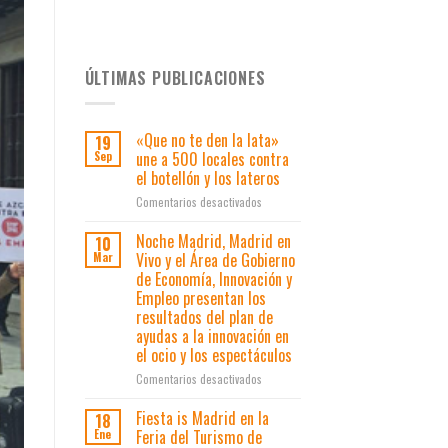
ÚLTIMAS PUBLICACIONES
«Que no te den la lata»
19
une a 500 locales contra
Sep
el botellón y los lateros
en
Comentarios desactivados
«Que
no
Noche Madrid, Madrid en
10
te
Vivo y el Área de Gobierno
Mar
den
de Economía, Innovación y
la
Empleo presentan los
lata»
resultados del plan de
une
ayudas a la innovación en
a
el ocio y los espectáculos
500
locales
en
Comentarios desactivados
contra
Noche
el
Madrid,
Fiesta is Madrid en la
18
botellón
Madrid
Feria del Turismo de
Ene
y
en