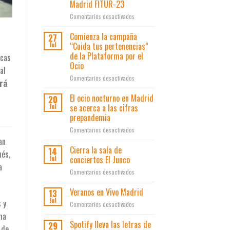
Madrid FITUR-23
los
Vivo
lateros
en
Comentarios desactivados
y
Fiesta
el
is
Área
Comienza la campaña
27
Madrid
de
“Cuida tus pertenencias”
Jul
en
Gobierno
de la Plataforma por el
icas
la
de
Ocio
Feria
al
Economía,
del
Innovación
en
Comentarios desactivados
ará
Turismo
y
Comienza
de
Empleo
la
El ocio nocturno en Madrid
20
Madrid
presentan
campaña
se acerca a las cifras
Jul
FITUR-
los
“Cuida
prepandemia
23
resultados
tus
en
Comentarios desactivados
del
pertenencias”
El
plan
de
an
ocio
de
la
Cierra la sala de
14
nés,
nocturno
ayudas
Plataforma
conciertos El Junco
Jul
en
a
a
por
en
Comentarios desactivados
Madrid
la
el
Cierra
se
innovación
Ocio
la
Veranos en Vivo Madrid
acerca
en
13
sala
a
el
Jul
 y
en
Comentarios desactivados
de
las
ocio
Veranos
ha
conciertos
cifras
y
en
Spotify lleva las letras de
29
El
prepandemia
los
 de
Vivo