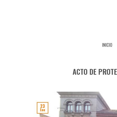
Skip
to
content
INICIO
ACTO DE PROT
23
Ene