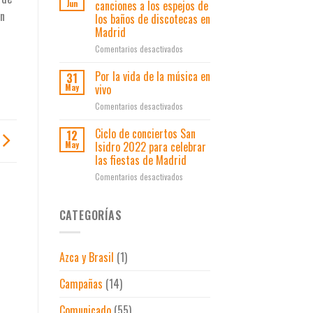
canciones a los espejos de
Jun
Junco
espectáculos
Madrid
ón
los baños de discotecas en
Madrid
en
Comentarios desactivados
Spotify
lleva
Por la vida de la música en
31
las
vivo
May
letras
en
Comentarios desactivados
de
Por
canciones
la
Ciclo de conciertos San
a
12
vida
los
Isidro 2022 para celebrar
May
de
espejos
las fiestas de Madrid
la
de
en
Comentarios desactivados
música
los
Ciclo
en
baños
de
vivo
de
conciertos
CATEGORÍAS
discotecas
San
en
Isidro
Madrid
2022
Azca y Brasil
(1)
para
celebrar
Campañas
(14)
las
fiestas
de
Comunicado
(55)