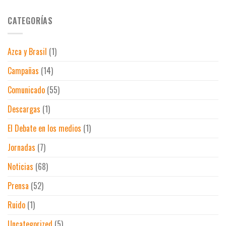
Ciclo
música
de
de
en
los
conciertos
CATEGORÍAS
vivo
baños
San
de
Isidro
discotecas
2022
en
Azca y Brasil
(1)
para
Madrid
celebrar
Campañas
(14)
las
fiestas
de
Comunicado
(55)
Madrid
Descargas
(1)
El Debate en los medios
(1)
Jornadas
(7)
Noticias
(68)
Prensa
(52)
Ruido
(1)
Uncategorized
(5)