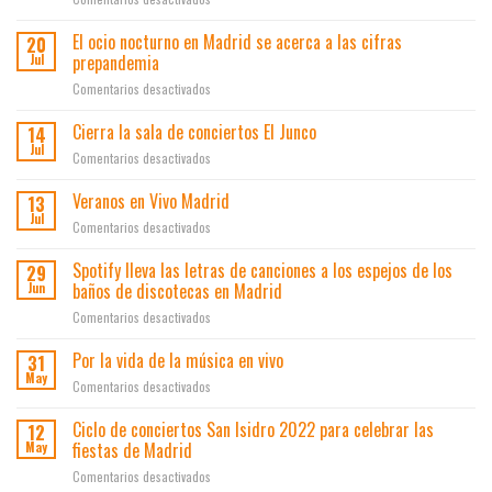
la
Gobierno
lateros
Comienza
Feria
de
la
El ocio nocturno en Madrid se acerca a las cifras
del
20
Economía,
campaña
Turismo
prepandemia
Jul
Innovación
“Cuida
de
y
en
Comentarios desactivados
tus
Madrid
Empleo
El
pertenencias”
FITUR-
presentan
ocio
Cierra la sala de conciertos El Junco
de
14
23
los
nocturno
la
Jul
resultados
en
Comentarios desactivados
en
Plataforma
del
Cierra
Madrid
por
plan
la
Veranos en Vivo Madrid
13
se
el
de
sala
Jul
acerca
Ocio
en
Comentarios desactivados
ayudas
de
a
Veranos
a
conciertos
las
en
Spotify lleva las letras de canciones a los espejos de los
la
29
El
cifras
Vivo
innovación
baños de discotecas en Madrid
Jun
Junco
prepandemia
Madrid
en
en
Comentarios desactivados
el
Spotify
ocio
lleva
Por la vida de la música en vivo
31
y
las
May
los
en
Comentarios desactivados
letras
espectáculos
Por
de
la
Ciclo de conciertos San Isidro 2022 para celebrar las
12
canciones
vida
fiestas de Madrid
May
a
de
los
en
Comentarios desactivados
la
espejos