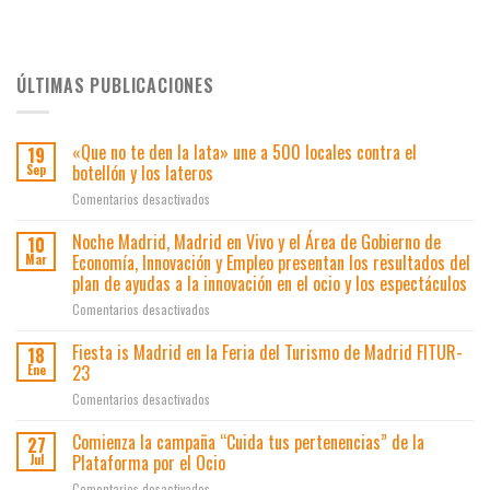
ÚLTIMAS PUBLICACIONES
«Que no te den la lata» une a 500 locales contra el
19
botellón y los lateros
Sep
en
Comentarios desactivados
«Que
no
Noche Madrid, Madrid en Vivo y el Área de Gobierno de
10
te
Economía, Innovación y Empleo presentan los resultados del
Mar
den
plan de ayudas a la innovación en el ocio y los espectáculos
la
en
Comentarios desactivados
lata»
Noche
une
Madrid,
a
Fiesta is Madrid en la Feria del Turismo de Madrid FITUR-
18
Madrid
500
23
Ene
en
locales
en
Comentarios desactivados
Vivo
contra
Fiesta
y
el
is
Comienza la campaña “Cuida tus pertenencias” de la
el
botellón
27
Madrid
Área
Plataforma por el Ocio
y
Jul
en
de
los
en
Comentarios desactivados